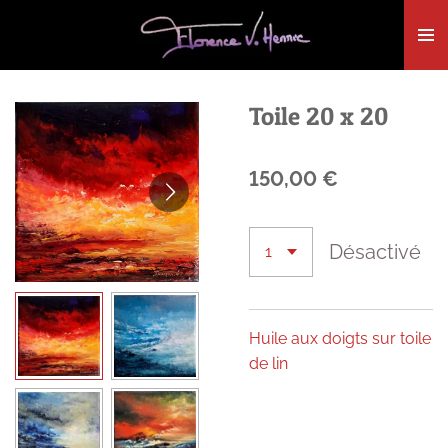
Passer
au
contenu
principal
Toile 20 x 20
150,00 €
Désactivé
Huile aux doigts sur toile
de lin